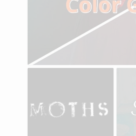
Impulse
Figh
den Versuch
Dieser Beitrag ist in 48 Stunden im
feld und
Rahmen des diesjährigen Mixed Media
brechen.
Jams zum Thema "lieber nicht"
entstanden.
 Video
es
Was bleibt
iP
Abschlussprojekt TuM