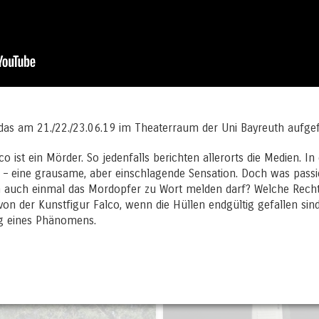
Sternengucker
entführung.com
Abschlussprojekt
Medienprojekt
 das am 21./22./23.06.19 im Theaterraum der Uni Bayreuth aufgef
 ist ein Mörder. So jedenfalls berichten allerorts die Medien. In
 – eine grausame, aber einschlagende Sensation. Doch was passi
auch einmal das Mordopfer zu Wort melden darf? Welche Rechtf
on der Kunstfigur Falco, wenn die Hüllen endgültig gefallen sind
ng eines Phänomens.
wOrlD
Frieda goes for a Wal
freies Projekt
freies Projekt