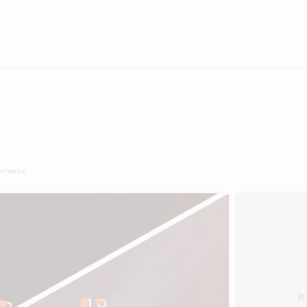
der Woche
In