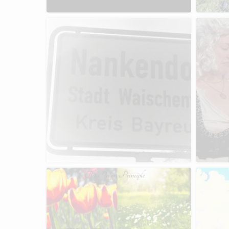
 Seasons
Kurzfilm: Odyssey
Medienprojekt
The Moth & The Flame „The New