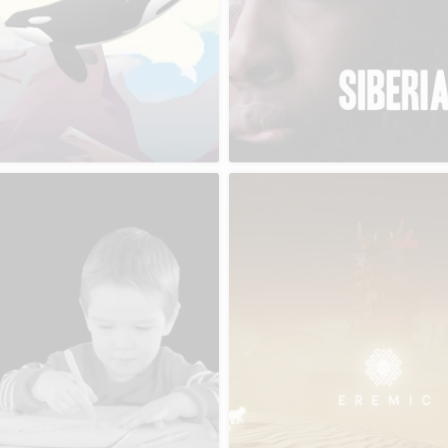
EREMIC
Das Gelübde
Freies Projekt
Abschlussprojekt
Jeanny – Trailer
Trailer 32-H-Wettbewerb
Freies Projekt
32-H-Smartphone-Contest 