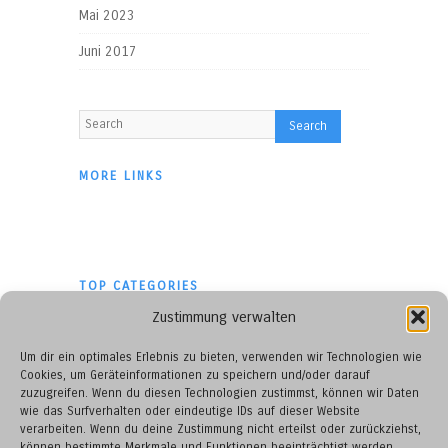
Mai 2023
Juni 2017
MORE LINKS
TOP CATEGORIES
Zustimmung verwalten
BBC
Um dir ein optimales Erlebnis zu bieten, verwenden wir Technologien wie
Impressum
Cookies, um Geräteinformationen zu speichern und/oder darauf
zuzugreifen. Wenn du diesen Technologien zustimmst, können wir Daten
wie das Surfverhalten oder eindeutige IDs auf dieser Website
verarbeiten. Wenn du deine Zustimmung nicht erteilst oder zurückziehst,
können bestimmte Merkmale und Funktionen beeinträchtigt werden.