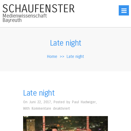
SCHAUFENSTER
Medienwissenschaft
Bayreuth
Late night
Home
>>
Late night
Late night
On Juni 22, 2017
,
Posted by
Paul Hadwiger
,
für
With
Kommentare deaktiviert
Late
night