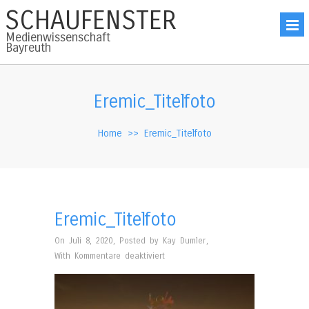
SCHAUFENSTER
Medienwissenschaft
Bayreuth
Eremic_Titelfoto
Home
>>
Eremic_Titelfoto
Eremic_Titelfoto
On Juli 8, 2020
,
Posted by
Kay Dumler
,
für
With
Kommentare deaktiviert
Eremic_Titelfoto